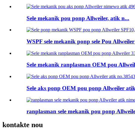
Sele mekanik pou ponp Allweiler, atik n...
WSPF sele mekanik ponp sele Pou Allweiler 
Sele mekanik ranplasman OEM pou Allweile
Sele aks ponp OEM pou ponp Allweiler atik
ranplasman sele mekanik pou ponp Allweiler
kontakte nou