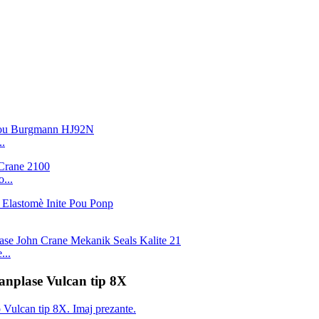
.
...
...
anplase Vulcan tip 8X