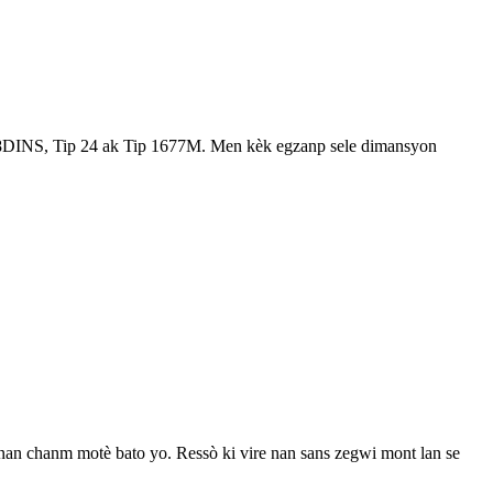
 ak 8DINS, Tip 24 ak Tip 1677M. Men kèk egzanp sele dimansyon
n chanm motè bato yo. Ressò ki vire nan sans zegwi mont lan se