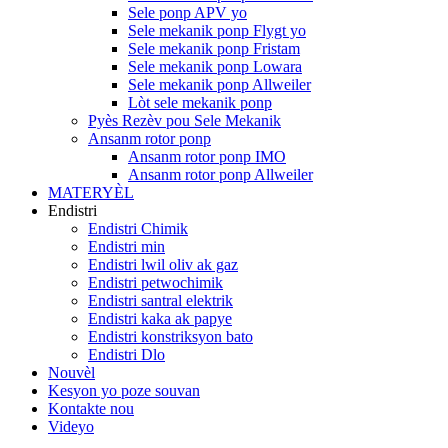
Sele ponp APV yo
Sele mekanik ponp Flygt yo
Sele mekanik ponp Fristam
Sele mekanik ponp Lowara
Sele mekanik ponp Allweiler
Lòt sele mekanik ponp
Pyès Rezèv pou Sele Mekanik
Ansanm rotor ponp
Ansanm rotor ponp IMO
Ansanm rotor ponp Allweiler
MATERYÈL
Endistri
Endistri Chimik
Endistri min
Endistri lwil oliv ak gaz
Endistri petwochimik
Endistri santral elektrik
Endistri kaka ak papye
Endistri konstriksyon bato
Endistri Dlo
Nouvèl
Kesyon yo poze souvan
Kontakte nou
Videyo