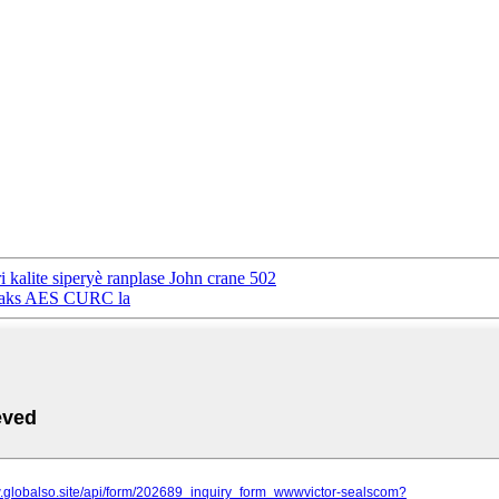
 kalite siperyè ranplase John crane 502
ik aks AES CURC la