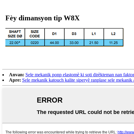
Fèy dimansyon tip W8X
Anvan:
Sele mekanik ponp elastomè ki soti dirèkteman nan faktori
Apre:
Sele mekanik katouch kalite siperyè ranplase sele mekan