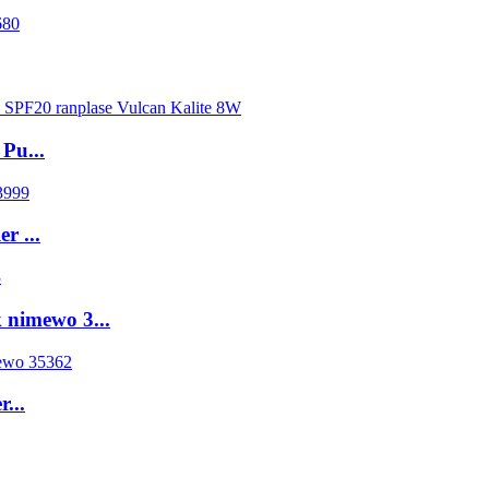
Pu...
r ...
 nimewo 3...
...