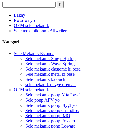
Lakay
Pwodwi yo
OEM sele mekanik
Sele mekanik ponp Allweiler
Kategori
Sele Mekanik Estanda
Sele mekanik Single Spring
Sele mekanik Wave Spring
Sele mekanik elastomè ki bese
Sele mekanik metal ki bese
Sele mekanik katouch
sele mekanik plizyè prentan
OEM sele mekanik
Sele mekanik ponp Alfa Laval
Sele ponp APV yo
Sele mekanik ponp Flygt yo
Sele mekanik ponp Grundfos
Sele mekanik ponp IMO
Sele mekanik ponp Fristam
Sele mekanik ponp Lowara