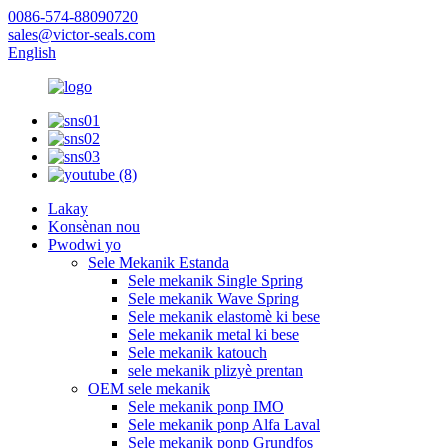
0086-574-88090720
sales@victor-seals.com
English
Lakay
Konsènan nou
Pwodwi yo
Sele Mekanik Estanda
Sele mekanik Single Spring
Sele mekanik Wave Spring
Sele mekanik elastomè ki bese
Sele mekanik metal ki bese
Sele mekanik katouch
sele mekanik plizyè prentan
OEM sele mekanik
Sele mekanik ponp IMO
Sele mekanik ponp Alfa Laval
Sele mekanik ponp Grundfos