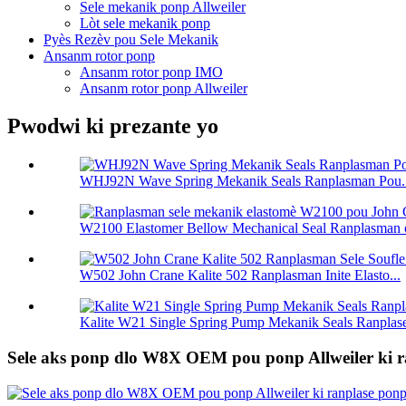
Sele mekanik ponp Allweiler
Lòt sele mekanik ponp
Pyès Rezèv pou Sele Mekanik
Ansanm rotor ponp
Ansanm rotor ponp IMO
Ansanm rotor ponp Allweiler
Pwodwi ki prezante yo
WHJ92N Wave Spring Mekanik Seals Ranplasman Pou..
W2100 Elastomer Bellow Mechanical Seal Ranplasman o
W502 John Crane Kalite 502 Ranplasman Inite Elasto...
Kalite W21 Single Spring Pump Mekanik Seals Ranplase
Sele aks ponp dlo W8X OEM pou ponp Allweiler ki r