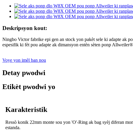
Deskripsyon kout:
Ningbo Victor fabrike epi gen an stock yon pakèt sele ki adapte ak
espesifik ki fèt pou adapte ak dimansyon entèn sèten ponp Allweiler
Voye yon imèl ban nou
Detay pwodwi
Etikèt pwodwi yo
Karakteristik
Ressò konik 22mm monte sou yon 'O'-Ring ak bag syèj diferan mon
estanda.