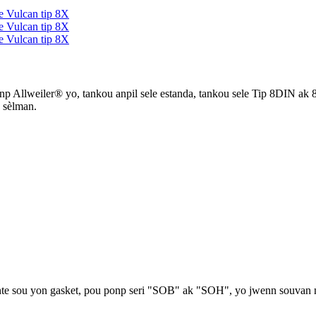
 ponp Allweiler® yo, tankou anpil sele estanda, tankou sele Tip 8DIN
® sèlman.
te sou yon gasket, pou ponp seri "SOB" ak "SOH", yo jwenn souvan na